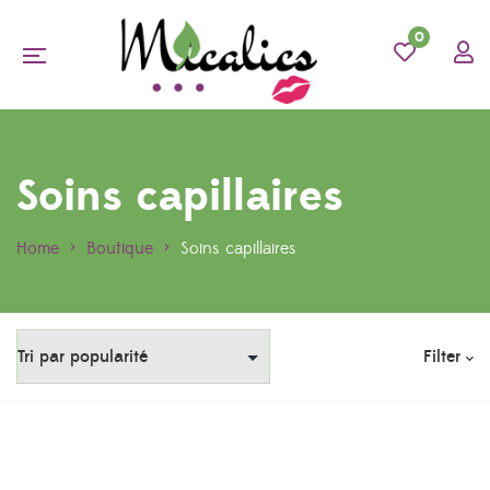
0
Soins capillaires
Home
>
Boutique
>
Soins capillaires
Filter